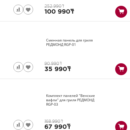
252 990
т
100 990
т
Сменная панель для гриля
РЕДМОНД
RGP-01
90 990
т
35 990
т
Комплект панелей "Венские
вафли" для гриля РЕДМОНД
RGP-03
168 990
т
67 990
т