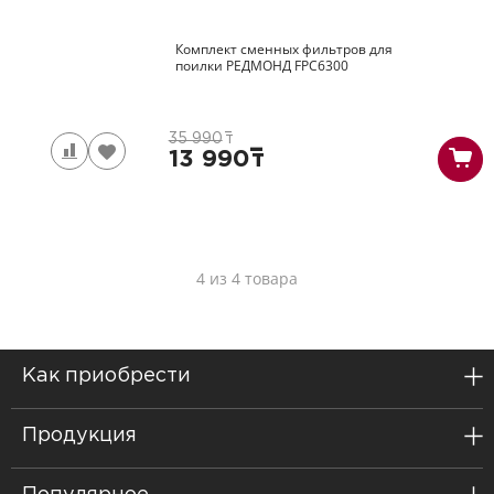
Комплект сменных фильтров для
поилки РЕДМОНД
FPС6300
35 990
т
13 990
т
4 из 4 товара
Как приобрести
Продукция