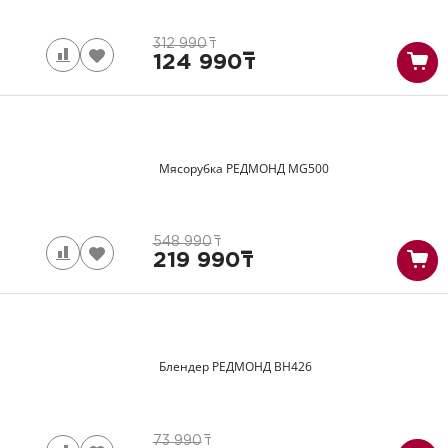
312 990
т
124 990
т
Мясорубка РЕДМОНД
MG500
548 990
т
219 990
т
Блендер РЕДМОНД
BH426
73 990
т