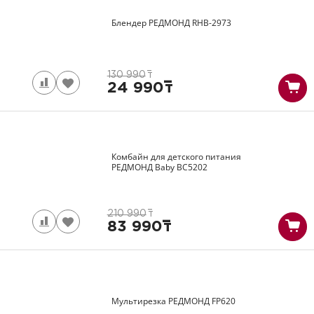
Блендер РЕДМОНД
RHB-2973
130 990
т
24 990
т
Комбайн для детского питания
РЕДМОНД Baby
BC5202
210 990
т
83 990
т
Мультирезка РЕДМОНД
FP620