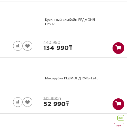
Кухонный комбайн РЕДМОНД
FP607
440 990
т
134 990
т
Мясорубка РЕДМОНД
RMG-1245
132 990
т
52 990
т
ХИТ
NEW