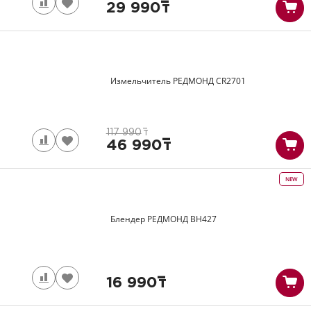
29 990
т
Измельчитель РЕДМОНД
CR2701
117 990
т
46 990
т
NEW
Блендер РЕДМОНД
BH427
16 990
т