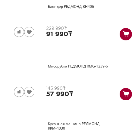
Блендер РЕДМОНД
BH406
229 990
т
91 990
т
Мясорубка РЕДМОНД
RMG-1239-6
145 990
т
57 990
т
Кухонная машина РЕДМОНД
RKM-4030