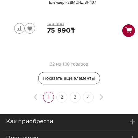
Блендер РЕДМОНД
BH407
189 990
т
75 990
т
32 из 100 товаров
Показать еще элементы
1
2
3
4
Как приобрести