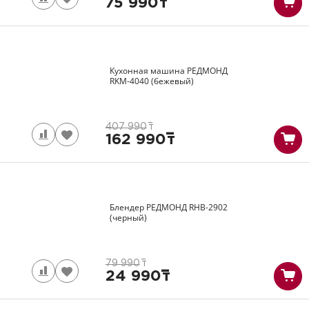
75 990
т
Кухонная машина РЕДМОНД
RKM-4040
(бежевый)
407 990
т
162 990
т
Блендер РЕДМОНД
RHB-2902
(черный)
79 990
т
24 990
т