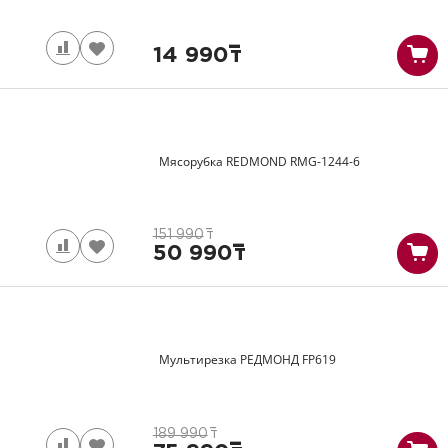
14 990
т
Мясорубка REDMOND
RMG-1244-6
151 990
т
50 990
т
Мультирезка РЕДМОНД
FP619
189 990
т