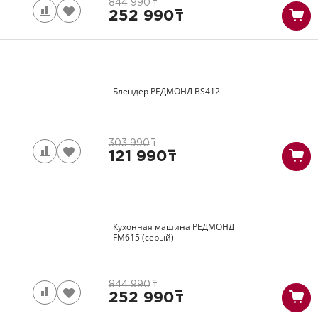
844 990
т
252 990
т
Блендер РЕДМОНД
BS412
303 990
т
121 990
т
Кухонная машина РЕДМОНД
FM615
(серый)
844 990
т
252 990
т