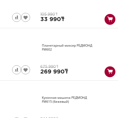
105 990
т
33 990
т
Планетарный миксер РЕДМОНД
FM602
675 990
т
269 990
т
Кухонная машина РЕДМОНД
FM615
(бежевый)