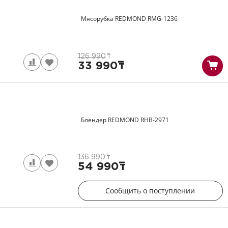
Мясорубка REDMOND
RMG-1236
126 990
т
33 990
т
Блендер REDMOND
RHB-2971
136 990
т
54 990
т
Сообщить о поступлении