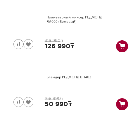
Планетарный миксер РЕДМОНД
FM605
(бежевый)
316 990
т
126 990
т
Блендер РЕДМОНД
BH402
168 990
т
50 990
т