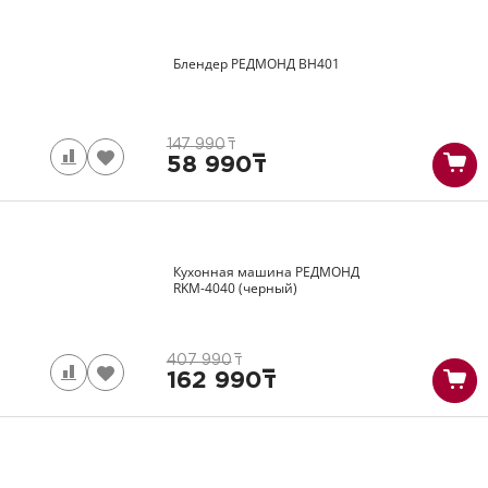
Блендер РЕДМОНД
BH401
147 990
т
58 990
т
Кухонная машина РЕДМОНД
RKM-4040
(черный)
407 990
т
162 990
т