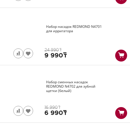
Набор насадок REDMOND
N4701
для ирригатора
24 990
т
9 990
т
Набор сменных насадок
REDMOND
N4702
для зубной
щетки (белый)
16 990
т
6 990
т