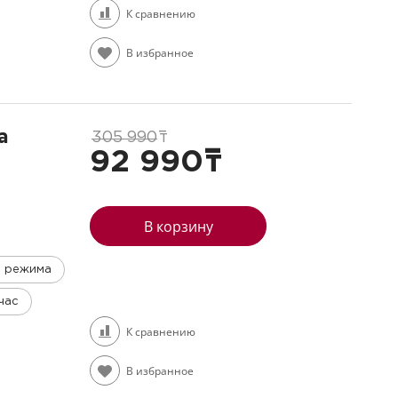
К сравнению
В избранное
а
305 990
т
92 990
т
В корзину
о режима
час
К сравнению
В избранное