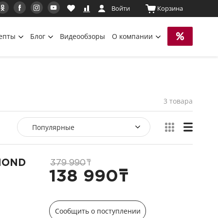
Войти
Корзина
епты
Блог
Видеообзоры
О компании
3 товара
Популярные
DMOND
379 990
т
138 990
т
Сообщить о поступлении