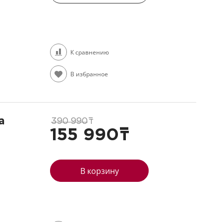
К сравнению
В избранное
а
390 990
т
155 990
т
В корзину