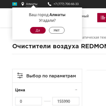
Алматы
+7 (777) 700-66-33
Ваш город
Алматы
Фирменный
магазин
Угадали?
Да
Нет
Главная
Техника для дома
Климатическая тех
Очистители воздуха REDMO
Выбор по параметрам
Цена