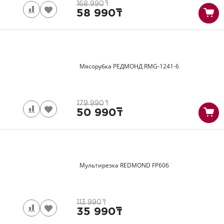
168 990
т
58 990
т
Мясорубка РЕДМОНД
RMG-1241-6
179 990
т
50 990
т
Мультирезка REDMOND
FP606
113 990
т
35 990
т