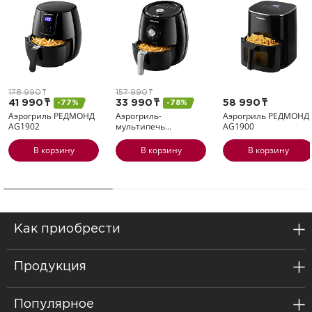
178 990
т
157 990
т
41 990
т
33 990
т
58 990
т
-77%
-78%
Аэрогриль РЕДМОНД
Аэрогриль-
Аэрогриль РЕДМОНД
AG1902
мультипечь…
AG1900
В корзину
В корзину
В корзину
Как приобрести
Продукция
Популярное