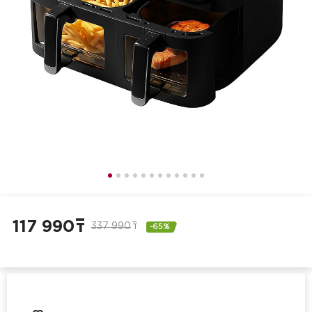
117 990
т
337 990
т
-65%