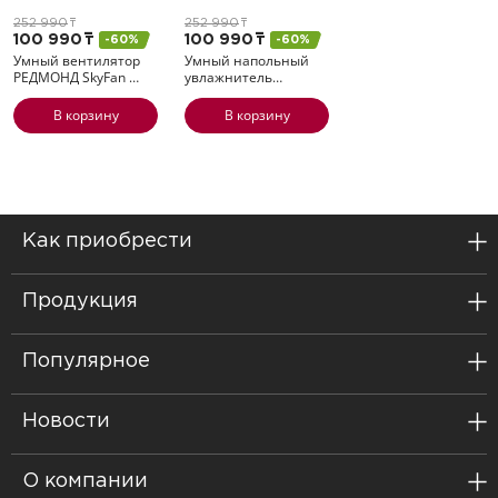
252 990
т
252 990
т
100 990
т
100 990
т
-60%
-60%
Умный вентилятор
Умный напольный
РЕДМОНД SkyFan
…
увлажнитель…
В корзину
В корзину
Как приобрести
Продукция
Популярное
Новости
О компании