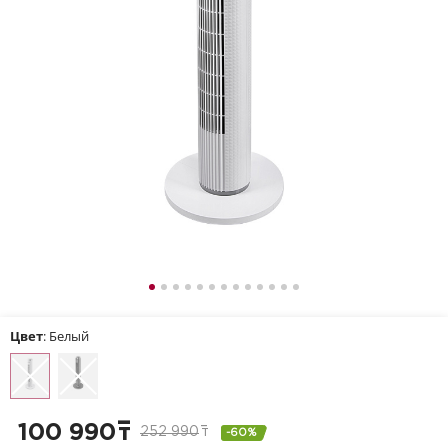
Цвет
: Белый
100 990
т
252 990
т
-60%