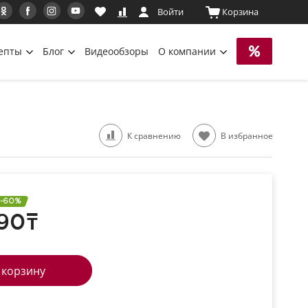
Войти
Корзина
епты
Блог
Видеообзоры
О компании
К сравнению
В избранное
-60%
90
т
 корзину