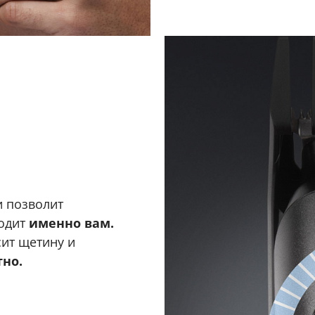
 позволит
ходит
именно вам.
сит щетину и
тно.