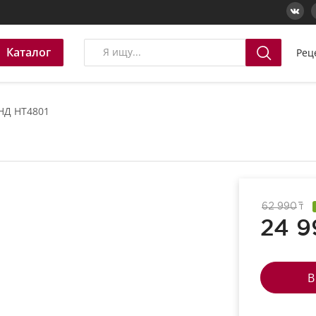
Каталог
Рец
НД HT4801
62 990
т
24 9
В