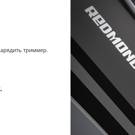
 зарядить триммер.
,