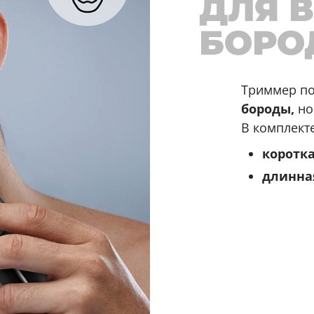
ДЛЯ 
БОРО
Триммер по
бороды,
но
В комплект
коротк
длинна