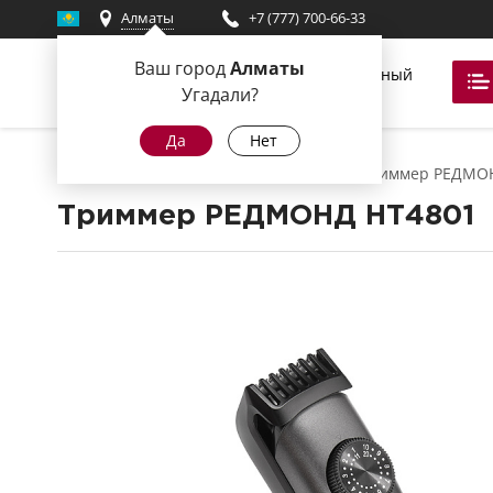
Алматы
+7 (777) 700-66-33
Ваш город
Алматы
Фирменный
магазин
Угадали?
Да
Нет
Главная
Красота и здоровье
Триммер РЕДМО
Триммер РЕДМОНД
HT4801