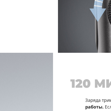
120 
Заряда три
работы.
Есл