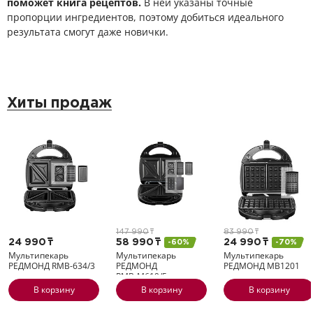
поможет книга рецептов.
В ней указаны точные
пропорции ингредиентов, поэтому добиться идеального
результата смогут даже новички.
Хиты продаж
147 990
т
83 990
т
24 990
т
58 990
т
24 990
т
-60%
-70%
Мультипекарь
Мультипекарь
Мультипекарь
РЕДМОНД
RMB-634/3
РЕДМОНД
РЕДМОНД
MB1201
RMB-M619/5
В корзину
В корзину
В корзину