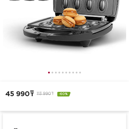
45 990
т
113 990
т
-60%