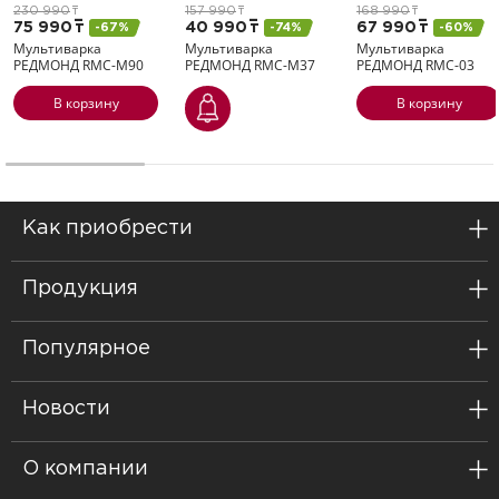
230 990
т
157 990
т
168 990
т
75 990
т
40 990
т
67 990
т
-67%
-74%
-60%
Мультиварка
Мультиварка
Мультиварка
РЕДМОНД
RMC-M90
РЕДМОНД
RMC-M37
РЕДМОНД
RMC-03
В корзину
В корзину
Как приобрести
Продукция
Популярное
Новости
О компании