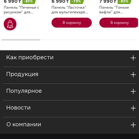
6 990
т
6 990
т
7 990
т
-83%
-78%
-80%
Панель "Печенье с
Панель "Ласточка"
Панель "Тонкие
рисунком" для…
для мультипекаря…
вафли" для…
В корзину
В корзину
Как приобрести
Продукция
Популярное
Новости
О компании