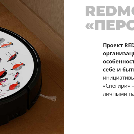
REDM
«ПЕР
Проект RE
организац
особеннос
себе и бы
инициативы
«Снегири» 
личными н