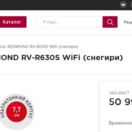
Каталог
Рец
ос REDMOND RV-R630S WiFi (снегири)
OND RV-R630S WiFi (снегири)
563 990
т
50 9
Временно