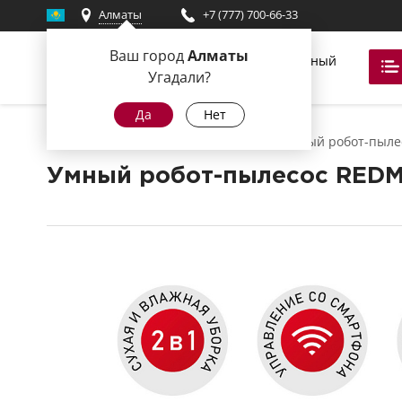
Алматы
+7 (777) 700-66-33
Ваш город
Алматы
Фирменный
магазин
Угадали?
Да
Нет
Главная
Роботы-пылесосы
Умный робот-пылес
Умный робот-пылесос REDM