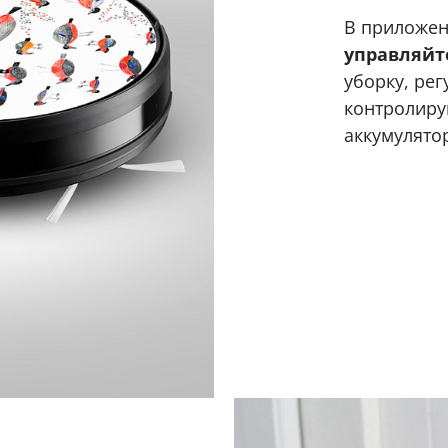
В приложе
управляйт
уборку, ре
контролиру
аккумулято