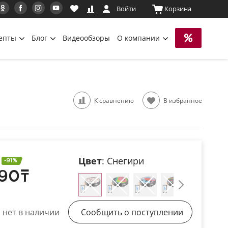
Войти
Корзина
епты
Блог
Видеообзоры
О компании
К сравнению
В избранное
Цвет
: Снегири
-91%
90
т
Сообщить о поступлении
 нет в наличии