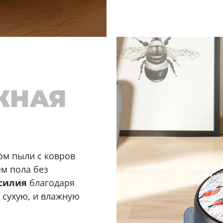
ЖНАЯ
ом пыли с ковров
ем пола без
усилия
благодаря
и сухую, и влажную