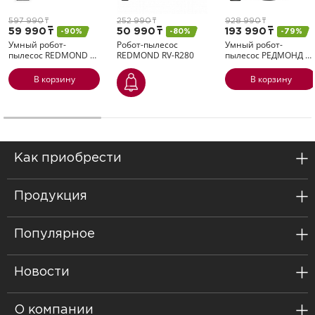
597 990
т
252 990
т
928 990
т
59 990
т
50 990
т
193 990
т
-90%
-80%
-79%
Умный робот-
Робот-пылесос
Умный робот-
пылесос REDMOND
…
REDMOND
RV-R280
пылесос РЕДМОНД
…
В корзину
В корзину
Как приобрести
Продукция
Популярное
Новости
О компании