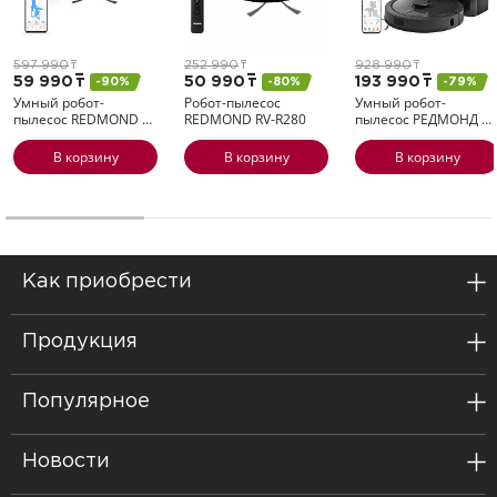
597 990
т
252 990
т
928 990
т
59 990
т
50 990
т
193 990
т
-90%
-80%
-79%
Умный робот-
Робот-пылесос
Умный робот-
пылесос REDMOND
…
REDMOND
RV-R280
пылесос РЕДМОНД
…
В корзину
В корзину
В корзину
Как приобрести
Продукция
Популярное
Новости