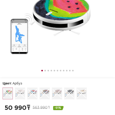
Цвет
: Арбуз
50 990
т
563 990
т
-91%