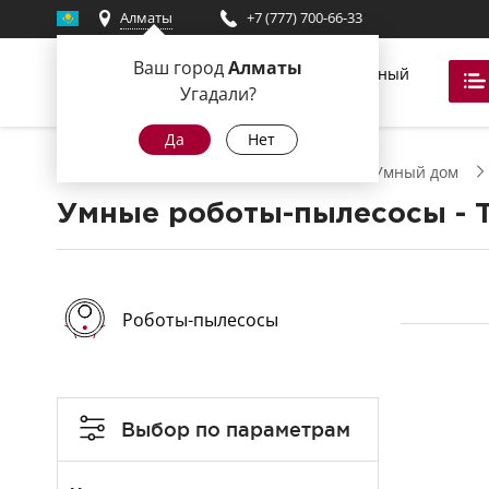
Алматы
+7 (777) 700-66-33
Ваш город
Алматы
Фирменный
магазин
Угадали?
Да
Нет
Главная
РЕДМОНД Умный дом
Умный дом
Умные роботы-пылесосы - Т
Роботы-пылесосы
Выбор по параметрам