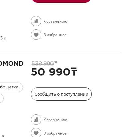
К сравнению
В избранное
45 л
EDMOND
538 990
т
50 990
т
рбощетка
Сообщить о поступлении
К сравнению
В избранное
6 л