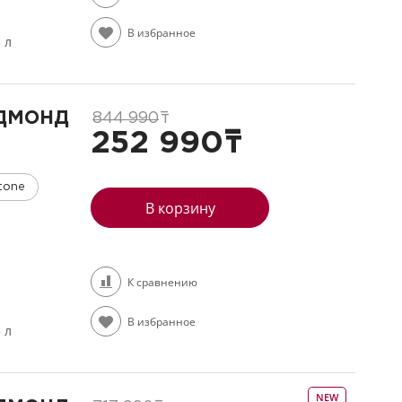
В избранное
3 л
ЕДМОНД
844 990
т
252 990
т
tone
В корзину
К сравнению
В избранное
3 л
NEW