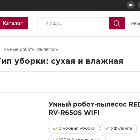
Каталог
Рец
Умные роботы-пылесосы
ип уборки: сухая и влажная
Умный робот-пылесос R
RV-R650S
WiFi
3 уровня уборки
УФ-лампа
100% безопасность