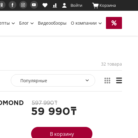
Войти
Корзина
епты
Блог
Видеообзоры
О компании
32 товара
Популярные
EDMOND
597 990
т
59 990
т
В корзину