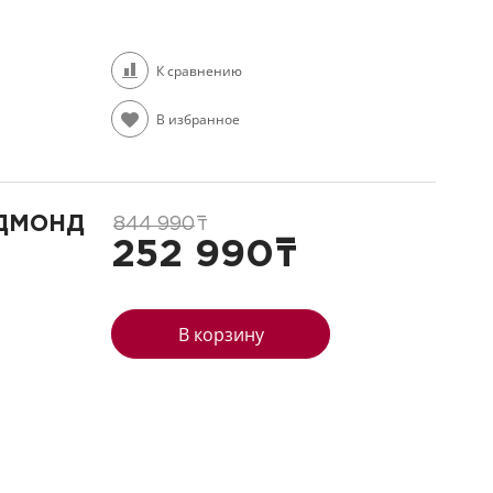
К сравнению
В избранное
ЕДМОНД
844 990
т
252 990
т
В корзину