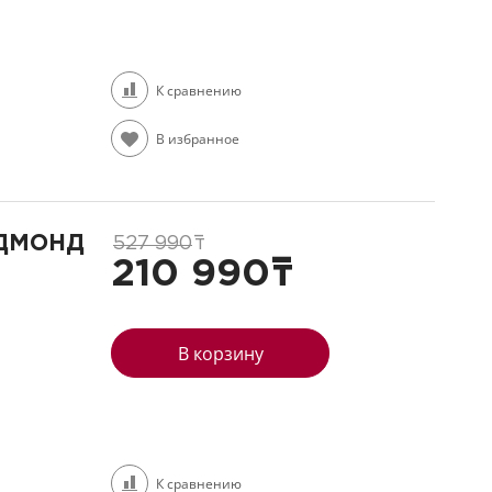
К сравнению
В избранное
л
ЕДМОНД
527 990
т
210 990
т
В корзину
К сравнению