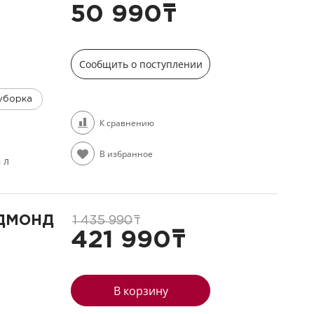
50 990
т
Сообщить о поступлении
уборка
К сравнению
В избранное
6 л
ЕДМОНД
1 435 990
т
421 990
т
В корзину