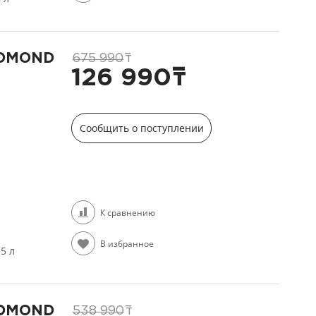
EDMOND
675 990
т
126 990
т
Сообщить о поступлении
К сравнению
В избранное
35 л
EDMOND
538 990
т