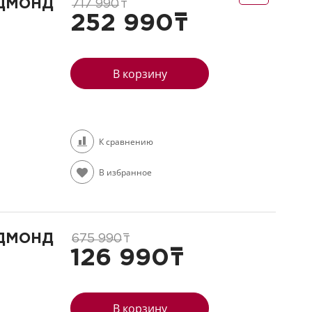
ЕДМОНД
717 990
т
252 990
т
В корзину
К сравнению
В избранное
л
ЕДМОНД
675 990
т
126 990
т
В корзину